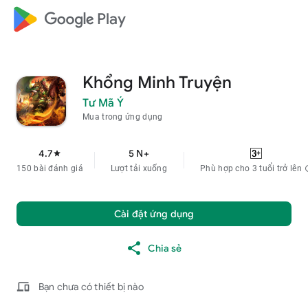
google_logo Play
Khổng Minh Truyện
Tư Mã Ý
Mua trong ứng dụng
4.7
5 N+
star
150 bài đánh giá
Lượt tải xuống
Phù hợp cho 3 tuổi trở lên
i
Cài đặt ứng dụng
Chia sẻ
devices
Bạn chưa có thiết bị nào