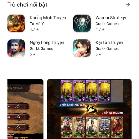
Trò chơi nổi bật
arrow_forward
Khổng Minh Truyện
Warrior Strategy
Tư Mã Ý
Grakk Games
4.7
4.7
star
star
Ngoạ Long Truyện
Đại Tần Truyện
Grakk Games
Grakk Games
5
5
star
star